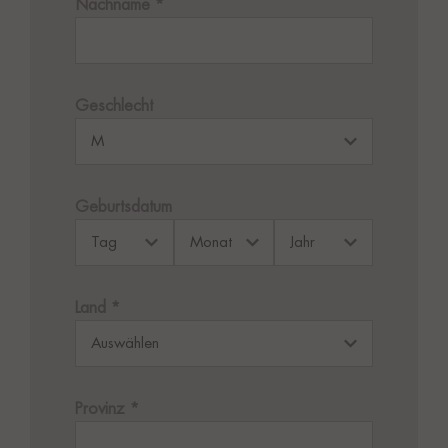
Nachname
*
Geschlecht
Geburtsdatum
Land
*
Provinz
*