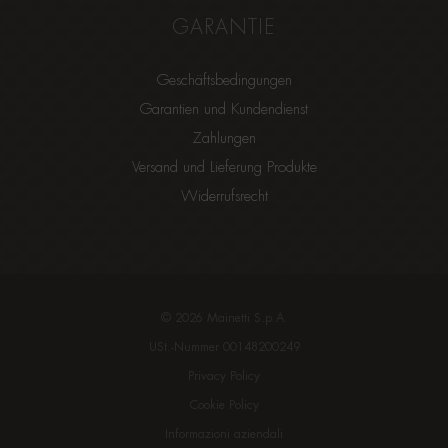
GARANTIE
Geschäftsbedingungen
Garantien und Kundendienst
Zahlungen
Versand und Lieferung Produkte
Widerrufsrecht
©
2026
Mainetti S.p.A.
USt.-Nummer 00148200249
Privacy Policy
Cookie Policy
Informazioni aziendali