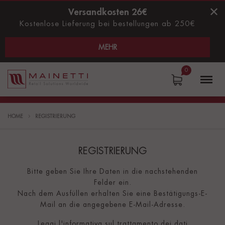
Versandkosten 26€
Kostenlose Lieferung bei bestellungen ab 250€
MEHR
0
Mainetti
Menu
S.p.A.
HOME
REGISTRIERUNG
REGISTRIERUNG
Bitte geben Sie Ihre Daten in die nachstehenden
Felder ein.
Nach dem Ausfüllen erhalten Sie eine Bestätigungs-E-
Mail an die angegebene E-Mail-Adresse.
Leggi l'
informativa
sul trattamento dei dati