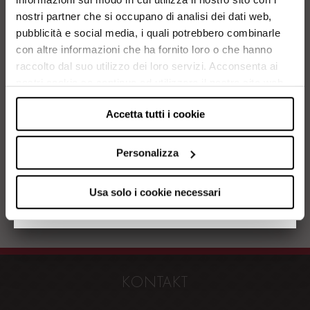
nostri partner che si occupano di analisi dei dati web,
Passwort bestätigen
*
pubblicità e social media, i quali potrebbero combinarle
con altre informazioni che ha fornito loro o che hanno
raccolto dal suo utilizzo dei loro servizi. Acconsenta ai
nostri cookie se continua ad utilizzare il nostro sito web.
Accetta tutti i cookie
A seguito dell’
informativa
ricevuta fornisco il
consenso al trattamento dei miei dati personali
Fornisco il mio consenso alla ricezione di newsletter
Personalizza
Usa solo i cookie necessari
KONTAKT