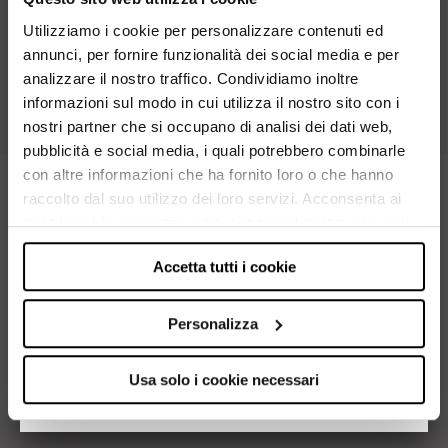
coordonnables entre eux.
Pour un look complet.
Utilizziamo i cookie per personalizzare contenuti ed
annunci, per fornire funzionalità dei social media e per
analizzare il nostro traffico. Condividiamo inoltre
informazioni sul modo in cui utilizza il nostro sito con i
nostri partner che si occupano di analisi dei dati web,
pubblicità e social media, i quali potrebbero combinarle
con altre informazioni che ha fornito loro o che hanno
raccolto dal suo utilizzo dei loro servizi. Acconsenta ai
DEMANDER DES INFORMATIONS
nostri cookie se continua ad utilizzare il nostro sito web.
Leggi l'
informativa
sul trattamento dei dati
Accetta tutti i cookie
Personalizza
Usa solo i cookie necessari